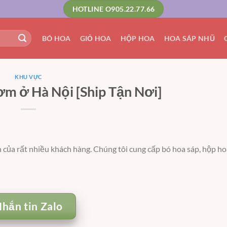
HOTLINE O905.22.77.66
BÓ HOA
GIỎ HOA
HỘP HOA
HOA SÁP NHŨ
KHU VỰC
m ở Hà Nội [Ship Tận Nơi]
ủa rất nhiều khách hàng. Chúng tôi cung cấp bó hoa sáp, hộp hoa
hắn tin Zalo