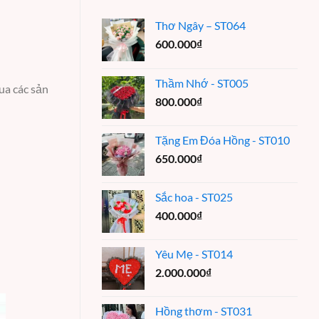
Thơ Ngây – ST064
600.000
₫
Thầm Nhớ - ST005
ua các sản
800.000
₫
Tặng Em Đóa Hồng - ST010
650.000
₫
Sắc hoa - ST025
400.000
₫
Yêu Mẹ - ST014
2.000.000
₫
Hồng thơm - ST031