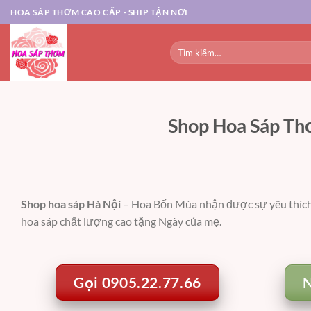
Chuyển
HOA SÁP THƠM CAO CẤP - SHIP TẬN NƠI
đến
nội
Tìm
dung
kiếm:
Shop Hoa Sáp Thơ
Shop hoa sáp Hà Nội
– Hoa Bốn Mùa nhận được sự yêu thích c
hoa sáp chất lượng cao tặng Ngày của mẹ.
Gọi 0905.22.77.66
N