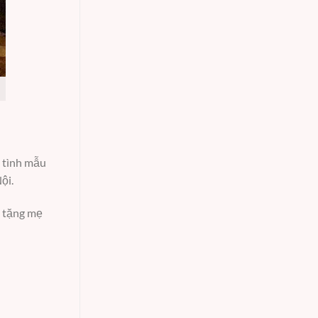
, tình mẫu
ội.
ỏ tặng mẹ