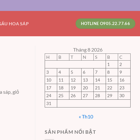
GẤU HOA SÁP
HOTLINE O905.22.77.66
Tháng 8 2026
H
B
T
N
S
B
C
1
2
3
4
5
6
7
8
9
10
11
12
13
14
15
16
17
18
19
20
21
22
23
 sáp, giỏ
24
25
26
27
28
29
30
31
« Th10
SẢN PHẨM NỔI BẬT