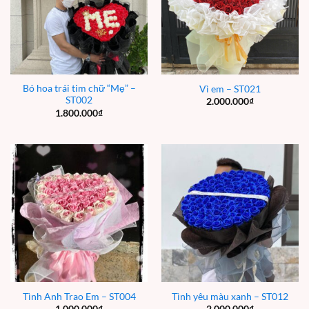
Bó hoa trái tim chữ “Mẹ” –
Vì em – ST021
ST002
2.000.000
₫
1.800.000
₫
Tình Anh Trao Em – ST004
Tình yêu màu xanh – ST012
1.000.000
₫
2.000.000
₫