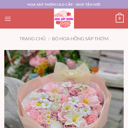
Chuyển
HOA SÁP THƠM CAO CẤP - SHIP TẬN NƠI
đến
nội
0
dung
TRANG CHỦ
/
BÓ HOA HỒNG SÁP THƠM