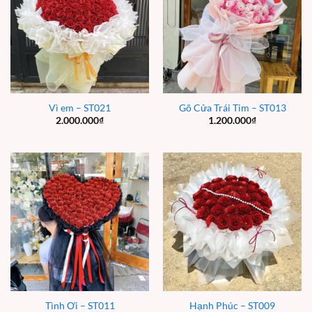
Vì em – ST021
Gõ Cửa Trái Tim – ST013
2.000.000
₫
1.200.000
₫
Tình Ơi – ST011
Hạnh Phúc – ST009