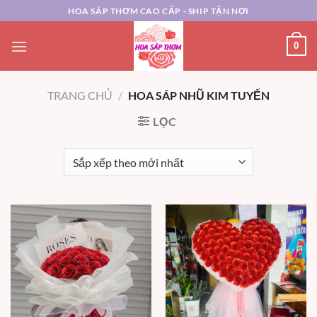
Chuyển
HOA SÁP THƠM CAO CẤP - SHIP TẬN NƠI
đến
nội
0
dung
TRANG CHỦ
/
HOA SÁP NHŨ KIM TUYẾN
LỌC