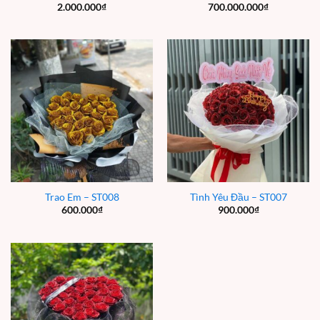
2.000.000
₫
700.000.000
₫
Trao Em – ST008
Tình Yêu Đầu – ST007
600.000
₫
900.000
₫