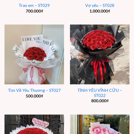
Trao em – ST029
Vợ yêu – ST028
700.000
₫
1.000.000
₫
TÌNH YÊU VĨNH CỮU –
Tìm Về Yêu Thương – ST027
ST022
500.000
₫
800.000
₫