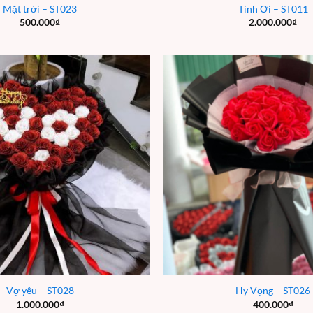
Mặt trời – ST023
Tình Ơi – ST011
500.000
₫
2.000.000
₫
Vợ yêu – ST028
Hy Vọng – ST026
1.000.000
₫
400.000
₫