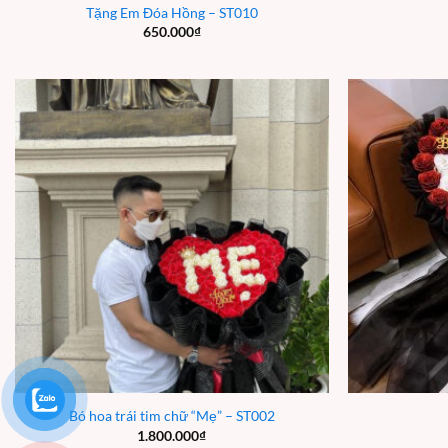
Tặng Em Đóa Hồng – ST010
650.000
₫
Bó hoa trái tim chữ “Mẹ” – ST002
1.800.000
₫