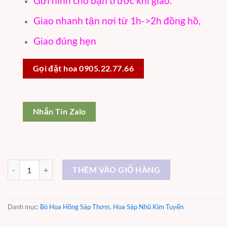
Gửi hình cho bạn trước khi giao.
Giao nhanh tận nơi từ 1h->2h đồng hồ,
Giao đúng hẹn
Gọi đặt hoa 0905.22.77.66
Nhắn Tin Zalo
Hạnh Phúc - ST009 số lượng
THÊM VÀO GIỎ HÀNG
Danh mục:
Bó Hoa Hồng Sáp Thơm
,
Hoa Sáp Nhũ Kim Tuyến