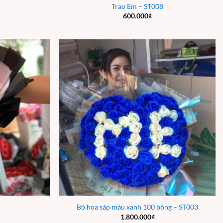
Trao Em – ST008
600.000
₫
Bó hoa sáp màu xanh 100 bông – ST003
1.800.000
₫