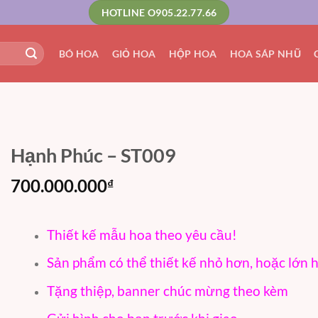
HOTLINE O905.22.77.66
BÓ HOA
GIỎ HOA
HỘP HOA
HOA SÁP NHŨ
Hạnh Phúc – ST009
700.000.000
₫
Thiết kế mẫu hoa theo yêu cầu!
Sản phẩm có thể thiết kế nhỏ hơn, hoặc lớn 
Tặng thiệp, banner chúc mừng theo kèm