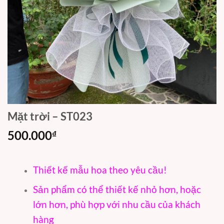
Mặt trời – ST023
500.000
₫
Thiết kế mẫu hoa theo yêu cầu!
Sản phẩm có thể thiết kế nhỏ hơn, hoặc
lớn hơn, phù hợp với nhu cầu của khách
hàng