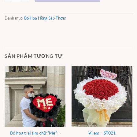
Danh mục:
Bó Hoa Hồng Sáp Thơm
SẢN PHẨM TƯƠNG TỰ
Bó hoa trái tim chữ “Mẹ” –
Vì em – ST021