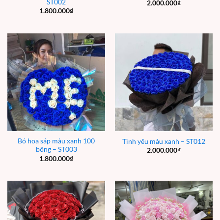
ST002
2.000.000
₫
1.800.000
₫
Bó hoa sáp màu xanh 100
Tình yêu màu xanh – ST012
bông – ST003
2.000.000
₫
1.800.000
₫