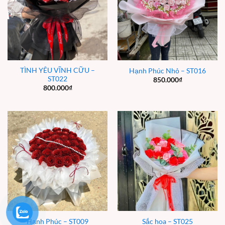
TÌNH YÊU VĨNH CỮU –
Hạnh Phúc Nhỏ – ST016
ST022
850.000
₫
800.000
₫
Hạnh Phúc – ST009
Sắc hoa – ST025