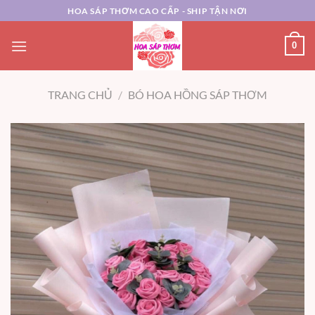
Chuyển
HOA SÁP THƠM CAO CẤP - SHIP TẬN NƠI
đến
nội
0
dung
TRANG CHỦ
/
BÓ HOA HỒNG SÁP THƠM