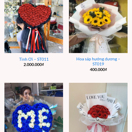
Hoa sáp hướng dương –
Tình Ơi – ST011
ST019
2.000.000
₫
400.000
₫