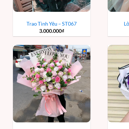
Trao Tình Yêu – ST067
Lờ
3.000.000
₫