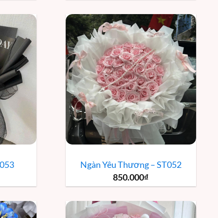
T053
Ngàn Yêu Thương – ST052
850.000
₫