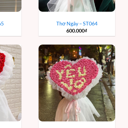
65
Thơ Ngây – ST064
600.000
₫