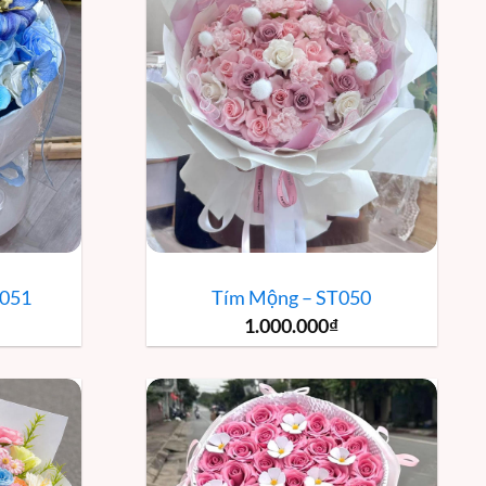
T051
Tím Mộng – ST050
1.000.000
₫