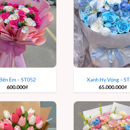
Bên Em – ST052
Xanh Hy Vọng – S
600.000
₫
65.000.000
₫