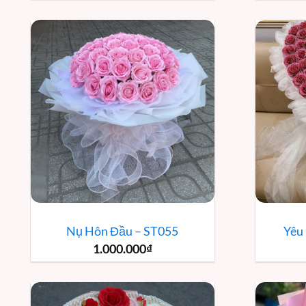
Nụ Hôn Đầu – ST055
Yêu
1.000.000
₫