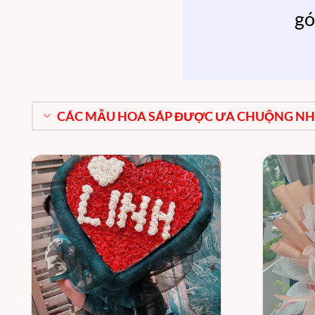
gó
CÁC MẪU HOA SÁP ĐƯỢC ƯA CHUỘNG N