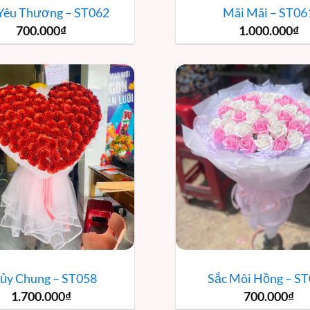
Yêu Thương – ST062
Mãi Mãi – ST06
700.000
₫
1.000.000
₫
ủy Chung – ST058
Sắc Môi Hồng – S
1.700.000
₫
700.000
₫