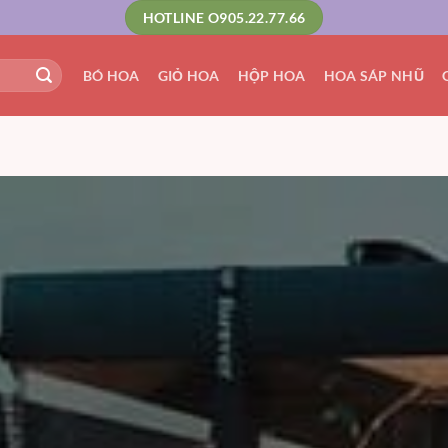
HOTLINE O905.22.77.66
BÓ HOA
GIỎ HOA
HỘP HOA
HOA SÁP NHŨ