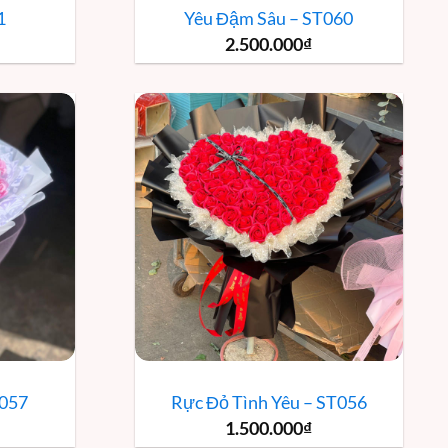
1
Yêu Đậm Sâu – ST060
2.500.000
₫
T057
Rực Đỏ Tình Yêu – ST056
1.500.000
₫