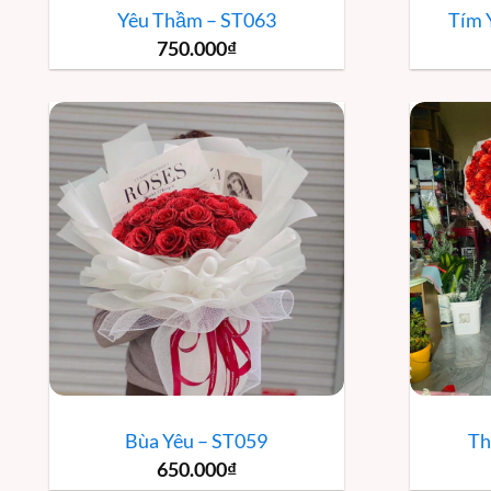
Yêu Thầm – ST063
Tím 
750.000
₫
Bùa Yêu – ST059
Th
650.000
₫