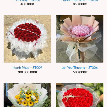
400.000
₫
850.000
₫
Hạnh Phúc – ST009
Lời Yêu Thương – ST006
700.000.000
₫
500.000
₫