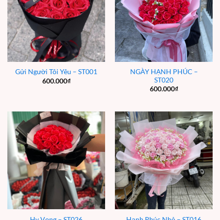
NGÀY HẠNH PHÚC –
Gửi Người Tôi Yêu – ST001
ST020
600.000
₫
600.000
₫
Hy Vọng – ST026
Hạnh Phúc Nhỏ – ST016