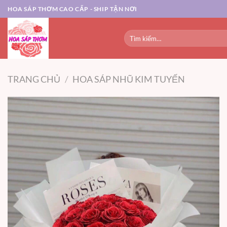
Chuyển
HOA SÁP THƠM CAO CẤP - SHIP TẬN NƠI
đến
nội
Tìm
dung
kiếm:
TRANG CHỦ
/
HOA SÁP NHŨ KIM TUYẾN