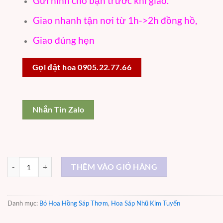
Gửi hình cho bạn trước khi giao.
Giao nhanh tận nơi từ 1h->2h đồng hồ,
Giao đúng hẹn
Gọi đặt hoa 0905.22.77.66
Nhắn Tin Zalo
Bùa Yêu – ST059 số lượng
THÊM VÀO GIỎ HÀNG
Danh mục:
Bó Hoa Hồng Sáp Thơm
,
Hoa Sáp Nhũ Kim Tuyến