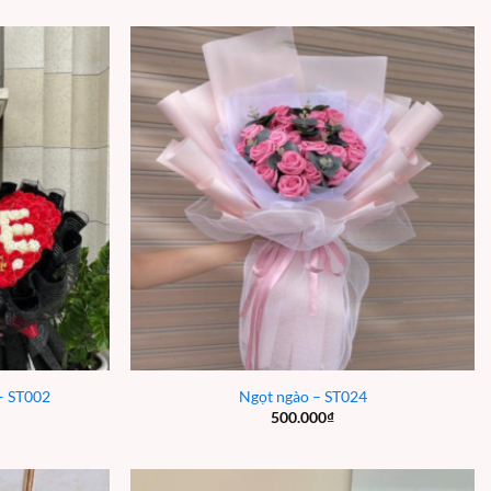
 – ST002
Ngọt ngào – ST024
500.000
₫