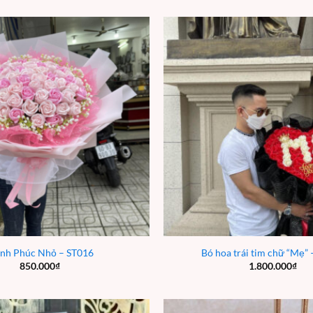
nh Phúc Nhỏ – ST016
Bó hoa trái tim chữ “Mẹ”
850.000
₫
1.800.000
₫