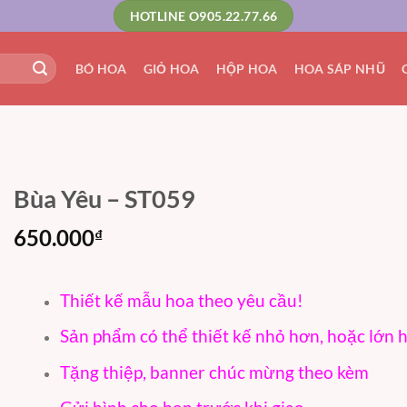
HOTLINE O905.22.77.66
BÓ HOA
GIỎ HOA
HỘP HOA
HOA SÁP NHŨ
Bùa Yêu – ST059
650.000
₫
Thiết kế mẫu hoa theo yêu cầu!
Sản phẩm có thể thiết kế nhỏ hơn, hoặc lớn 
Tặng thiệp, banner chúc mừng theo kèm