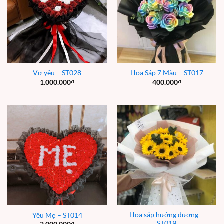
Vợ yêu – ST028
Hoa Sáp 7 Màu – ST017
1.000.000
₫
400.000
₫
Hoa sáp hướng dương –
Yêu Mẹ – ST014
ST019