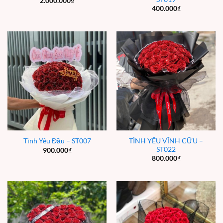
2.000.000
₫
400.000
₫
TÌNH YÊU VĨNH CỮU –
Tình Yêu Đầu – ST007
ST022
900.000
₫
800.000
₫