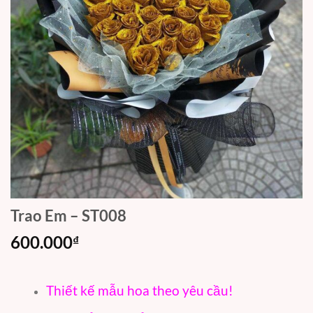
Trao Em – ST008
600.000
₫
Thiết kế mẫu hoa theo yêu cầu!