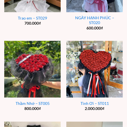
NGÀY HẠNH PHÚC –
Trao em – ST029
ST020
700.000
₫
600.000
₫
Thầm Nhớ – ST005
Tình Ơi – ST011
800.000
₫
2.000.000
₫