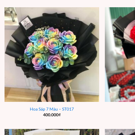
Hoa Sáp 7 Màu – ST017
400.000
₫