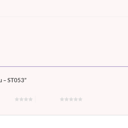
êu – ST053”
ên 5 sao
5 trên 5 sao