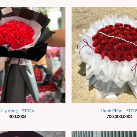
Hy Vọng – ST026
Hạnh Phúc – ST00
400.000
₫
700.000.000
₫