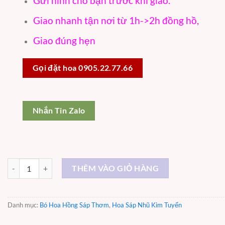
Gửi hình cho bạn trước khi giao.
Giao nhanh tận nơi từ 1h->2h đồng hồ,
Giao đúng hẹn
Gọi đặt hoa 0905.22.77.66
Nhắn Tin Zalo
Nồng Nàn Yêu – ST053 số lượng
THÊM VÀO GIỎ HÀNG
Danh mục:
Bó Hoa Hồng Sáp Thơm
,
Hoa Sáp Nhũ Kim Tuyến