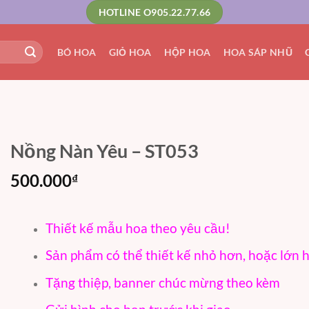
HOTLINE O905.22.77.66
BÓ HOA
GIỎ HOA
HỘP HOA
HOA SÁP NHŨ
Nồng Nàn Yêu – ST053
500.000
₫
Thiết kế mẫu hoa theo yêu cầu!
Sản phẩm có thể thiết kế nhỏ hơn, hoặc lớn 
Tặng thiệp, banner chúc mừng theo kèm