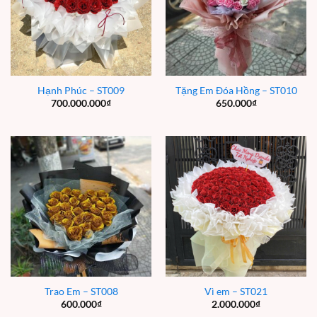
Hạnh Phúc – ST009
Tặng Em Đóa Hồng – ST010
700.000.000
₫
650.000
₫
Trao Em – ST008
Vì em – ST021
600.000
₫
2.000.000
₫