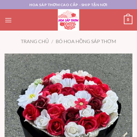
Chuyển
HOA SÁP THƠM CAO CẤP - SHIP TẬN NƠI
đến
nội
0
dung
TRANG CHỦ
/
BÓ HOA HỒNG SÁP THƠM