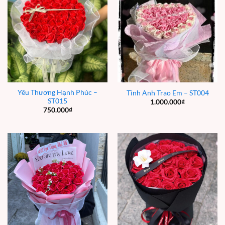
Yêu Thương Hạnh Phúc –
Tình Anh Trao Em – ST004
ST015
1.000.000
₫
750.000
₫