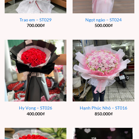
Trao em – ST029
Ngọt ngào – ST024
700.000
₫
500.000
₫
Hy Vọng – ST026
Hạnh Phúc Nhỏ – ST016
400.000
₫
850.000
₫