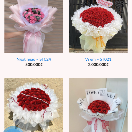
Ngọt ngào – ST024
Vì em – ST021
500.000
₫
2.000.000
₫