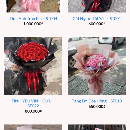
Tình Anh Trao Em – ST004
Gửi Người Tôi Yêu – ST001
1.000.000
₫
600.000
₫
TÌNH YÊU VĨNH CỮU –
Tặng Em Đóa Hồng – ST010
ST022
650.000
₫
800.000
₫