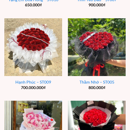
650.000
₫
900.000
₫
Hạnh Phúc – ST009
Thầm Nhớ – ST005
700.000.000
₫
800.000
₫