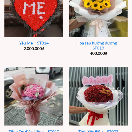
Hoa sáp hướng dương –
Yêu Mẹ – ST014
ST019
2.000.000
₫
400.000
₫
Tặng Em Đóa Hồng – ST010
Tình Yêu Đầu – ST007