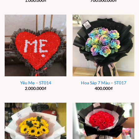
1.000.000
₫
700.000.000
₫
Yêu Mẹ – ST014
Hoa Sáp 7 Màu – ST017
2.000.000
₫
400.000
₫