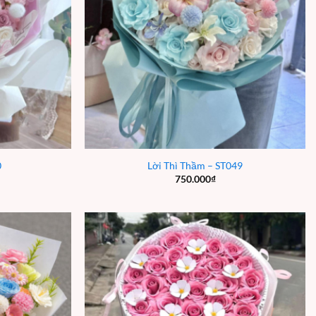
0
Lời Thì Thầm – ST049
750.000
₫