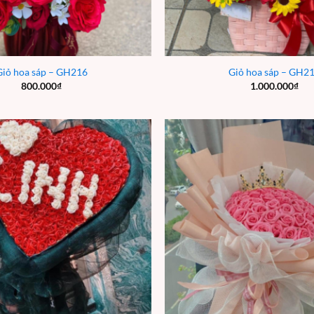
Giỏ hoa sáp – GH216
Giỏ hoa sáp – GH2
800.000
₫
1.000.000
₫