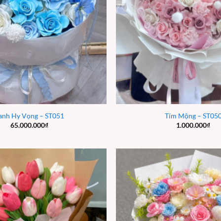
anh Hy Vọng – ST051
Tím Mộng – ST05
65.000.000
₫
1.000.000
₫