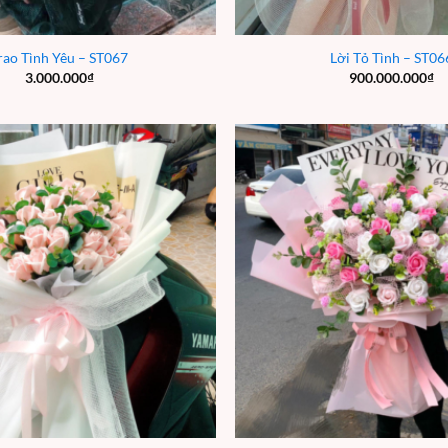
rao Tình Yêu – ST067
Lời Tỏ Tình – ST06
3.000.000
₫
900.000.000
₫