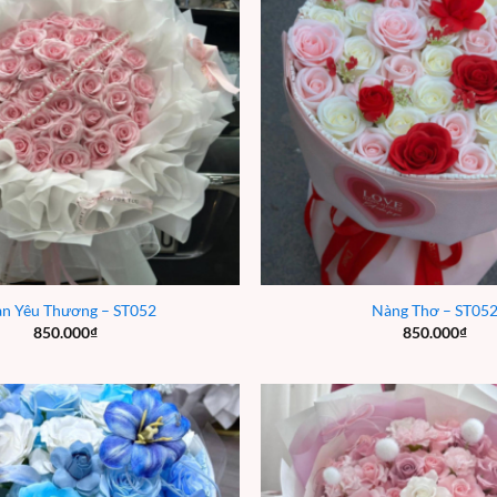
n Yêu Thương – ST052
Nàng Thơ – ST05
850.000
₫
850.000
₫