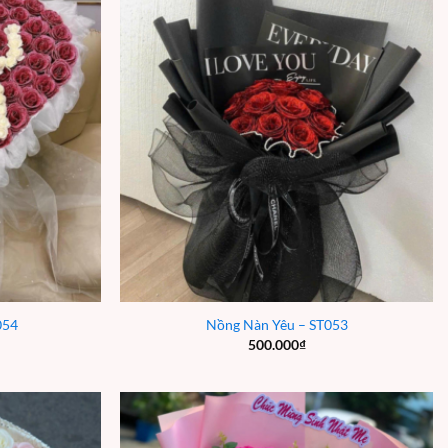
054
Nồng Nàn Yêu – ST053
500.000
₫