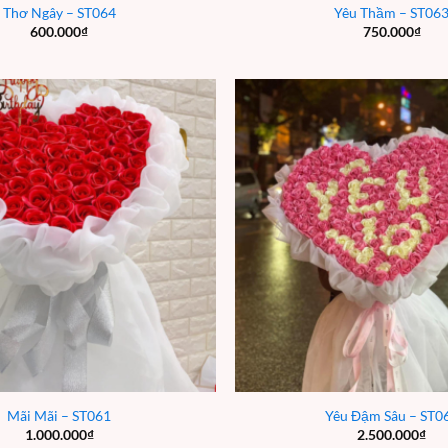
Thơ Ngây – ST064
Yêu Thầm – ST06
600.000
₫
750.000
₫
Mãi Mãi – ST061
Yêu Đậm Sâu – ST0
1.000.000
₫
2.500.000
₫