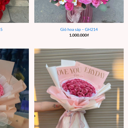
15
Giỏ hoa sáp – GH214
1.000.000
₫