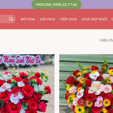
HOTLINE O905.22.77.66
BÓ HOA
GIỎ HOA
HỘP HOA
HOA SÁP NHŨ
Hiển th