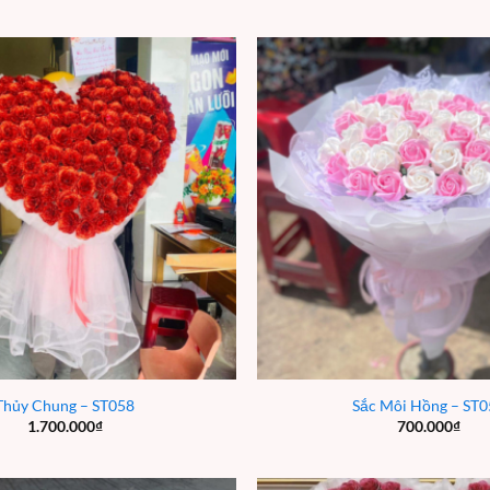
Thủy Chung – ST058
Sắc Môi Hồng – ST0
1.700.000
₫
700.000
₫