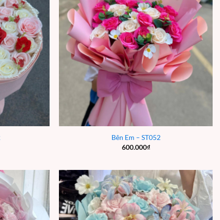
2
Bên Em – ST052
600.000
₫