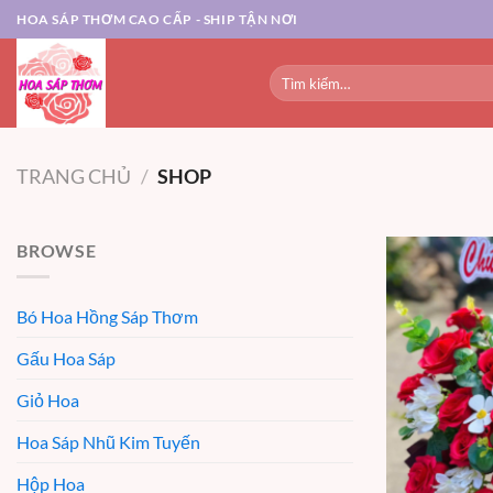
Chuyển
HOA SÁP THƠM CAO CẤP - SHIP TẬN NƠI
đến
nội
Tìm
dung
kiếm:
TRANG CHỦ
/
SHOP
BROWSE
Bó Hoa Hồng Sáp Thơm
Gấu Hoa Sáp
Giỏ Hoa
Hoa Sáp Nhũ Kim Tuyến
Hộp Hoa