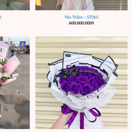
6
Yêu Thầm – ST065
600.000.000
₫