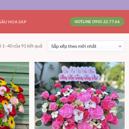
GẤU HOA SÁP
HOTLINE O905.22.77.66
ị 1–40 của 91 kết quả