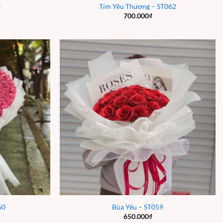
3
Tím Yêu Thương – ST062
700.000
₫
60
Bùa Yêu – ST059
650.000
₫