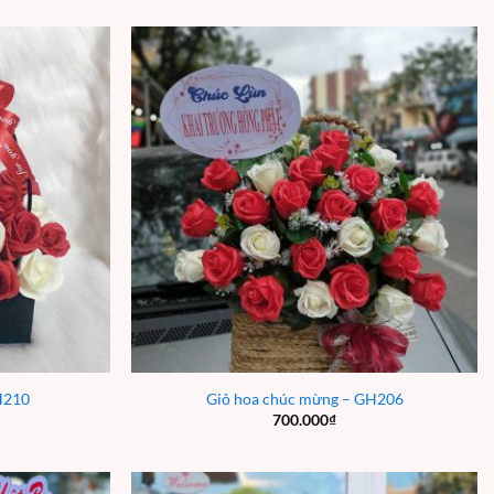
H210
Giỏ hoa chúc mừng – GH206
700.000
₫