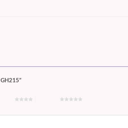
 – GH215”
ên 5 sao
5 trên 5 sao