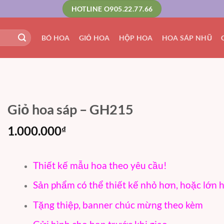
HOTLINE O905.22.77.66
BÓ HOA
GIỎ HOA
HỘP HOA
HOA SÁP NHŨ
Giỏ hoa sáp – GH215
1.000.000
₫
Thiết kế mẫu hoa theo yêu cầu!
Sản phẩm có thể thiết kế nhỏ hơn, hoặc lớn 
Tặng thiệp, banner chúc mừng theo kèm