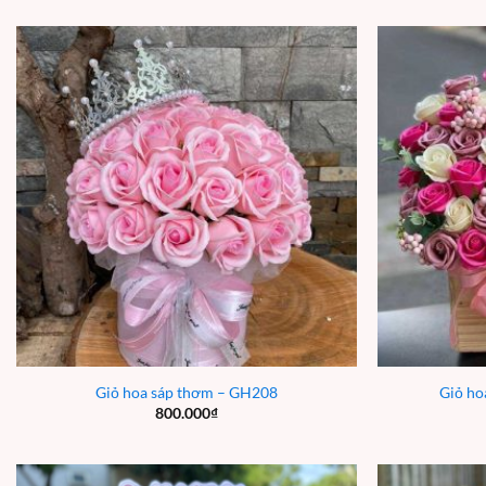
Giỏ hoa sáp thơm – GH208
Giỏ ho
800.000
₫