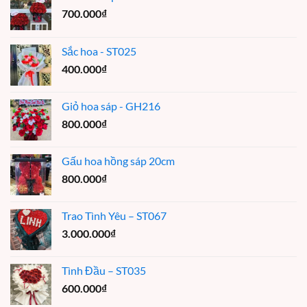
700.000
₫
Sắc hoa - ST025
400.000
₫
Giỏ hoa sáp - GH216
800.000
₫
Gấu hoa hồng sáp 20cm
800.000
₫
Trao Tình Yêu – ST067
3.000.000
₫
Tình Đầu – ST035
600.000
₫