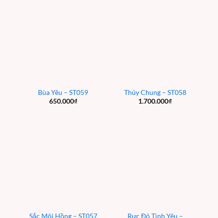
Bùa Yêu – ST059
Thủy Chung – ST058
650.000
₫
1.700.000
₫
Rực Đỏ Tình Yêu –
Sắc Môi Hồng – ST057