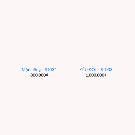
Mặn nồng – ST034
YÊU ĐỜI – ST033
800.000
₫
1.000.000
₫