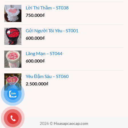
Lời Thì Thầm – ST038
750.000
₫
Gửi Người Tôi Yêu - ST001
600.000
₫
Lãng Mạn – ST044
600.000
₫
Yêu Đậm Sâu – ST060
2.500.000
₫
2026 ©
Hoasapcaocap.com