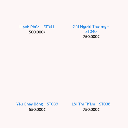
Gửi Người Thương –
Hạnh Phúc – ST041
ST040
500.000
₫
750.000
₫
Yêu Cháy Bỏng – ST039
Lời Thì Thầm – ST038
550.000
₫
750.000
₫