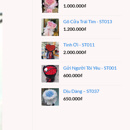
1.000.000
₫
Gõ Cửa Trái Tim - ST013
1.200.000
₫
Tình Ơi - ST011
2.000.000
₫
Gửi Người Tôi Yêu - ST001
600.000
₫
Dịu Dàng – ST037
650.000
₫