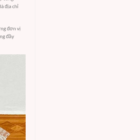
à địa chỉ
ững đơn vị
ặng đầy