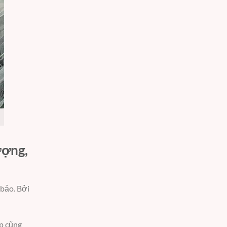
ượng,
 bảo. Bởi
áp cũng