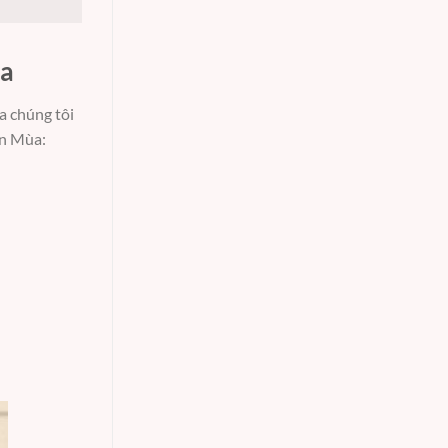
ùa
ủa chúng tôi
ốn Mùa: