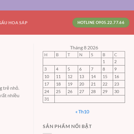
GẤU HOA SÁP
HOTLINE O905.22.77.66
Tháng 8 2026
H
B
T
N
S
B
C
1
2
3
4
5
6
7
8
9
10
11
12
13
14
15
16
17
18
19
20
21
22
23
g trẻ nhỏ.
24
25
26
27
28
29
30
 rất nhiều
31
« Th10
SẢN PHẨM NỔI BẬT