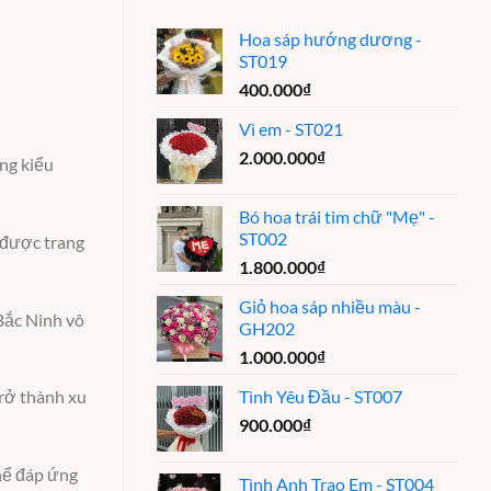
Hoa sáp hướng dương -
ST019
400.000
₫
Vì em - ST021
2.000.000
₫
ng kiểu
Bó hoa trái tim chữ "Mẹ" -
ST002
 được trang
1.800.000
₫
Giỏ hoa sáp nhiều màu -
 Bắc Ninh vô
GH202
1.000.000
₫
Tình Yêu Đầu - ST007
trở thành xu
900.000
₫
hể đáp ứng
Tình Anh Trao Em - ST004