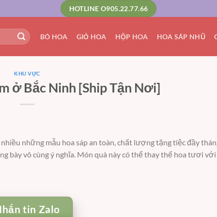
HOTLINE O905.22.77.66
BÓ HOA
GIỎ HOA
HỘP HOA
HOA SÁP NHŨ
KHU VỰC
 ở Bắc Ninh [Ship Tận Nơi]
 nhiều những mẫu hoa sáp an toàn, chất lượng tặng tiệc đầy thán
ng bày vô cùng ý nghĩa. Món quà này có thể thay thế hoa tươi với
hắn tin Zalo