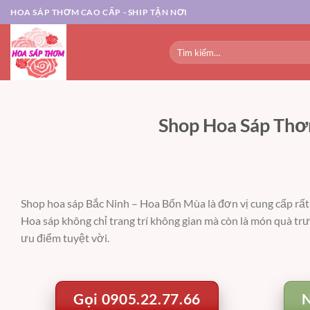
Chuyển
HOA SÁP THƠM CAO CẤP - SHIP TẬN NƠI
đến
nội
Tìm
dung
kiếm:
Shop Hoa Sáp Thơm
Shop hoa sáp Bắc Ninh –
Hoa Bốn Mùa là đơn vị cung cấp rất
Hoa sáp không chỉ trang trí không gian mà còn là món quà trư
ưu điểm tuyệt vời.
Gọi 0905.22.77.66
N