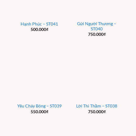
Gửi Người Thương –
Hạnh Phúc – ST041
ST040
500.000
₫
750.000
₫
Yêu Cháy Bỏng – ST039
Lời Thì Thầm – ST038
550.000
₫
750.000
₫