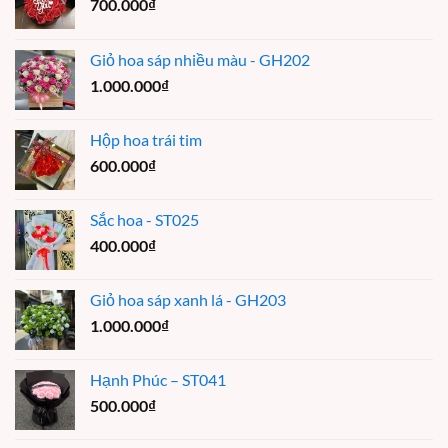
700.000
₫
Giỏ hoa sáp nhiều màu - GH202
1.000.000
₫
Hộp hoa trái tim
600.000
₫
Sắc hoa - ST025
400.000
₫
Giỏ hoa sáp xanh lá - GH203
1.000.000
₫
Hạnh Phúc – ST041
500.000
₫