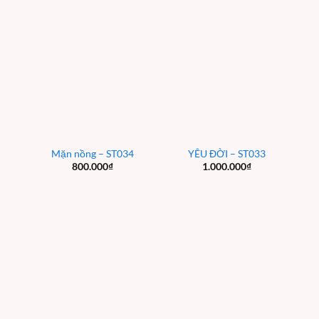
Mặn nồng – ST034
YÊU ĐỜI – ST033
800.000
₫
1.000.000
₫