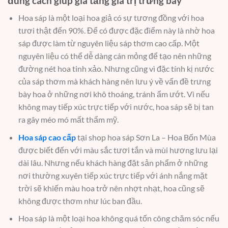
đúng cách giúp gia tăng giá trị trưng bày
Hoa sáp là một loại hoa giả có sự tương đồng với hoa
tươi thật đến 90%. Để có được đặc điểm này là nhờ hoa
sáp được làm từ nguyên liệu sáp thơm cao cấp. Một
nguyên liệu có thể dễ dàng cán mỏng để tạo nên những
đường nét hoa tinh xảo. Nhưng cũng vì đặc tính kị nước
của sáp thơm mà khách hàng nên lưu ý về vấn đề trưng
bày hoa ở những nơi khô thoáng, tránh ẩm ướt. Vì nếu
không may tiếp xúc trực tiếp với nước, hoa sáp sẽ bị tan
ra gây méo mó mất thẩm mỹ.
Hoa sáp cao cấp
tại shop hoa sáp Sơn La – Hoa Bốn Mùa
được biết đến với màu sắc tươi tắn và mùi hương lưu lại
dài lâu. Nhưng nếu khách hàng đặt sản phẩm ở những
nơi thường xuyên tiếp xúc trực tiếp với ánh nắng mặt
trời sẽ khiến màu hoa trở nên nhợt nhạt, hoa cũng sẽ
không được thơm như lúc ban đầu.
Hoa sáp là một loại hoa không quá tốn công chăm sóc nếu