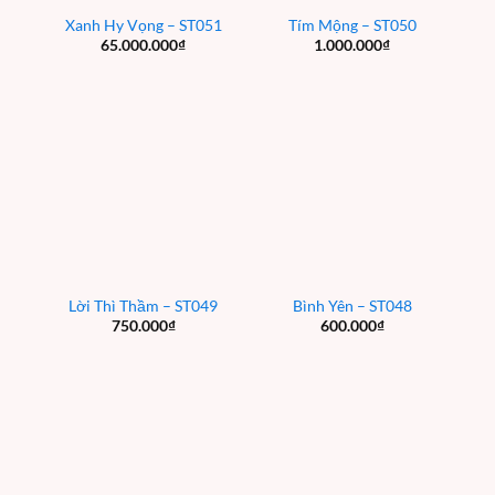
Xanh Hy Vọng – ST051
Tím Mộng – ST050
65.000.000
₫
1.000.000
₫
Lời Thì Thầm – ST049
Bình Yên – ST048
750.000
₫
600.000
₫