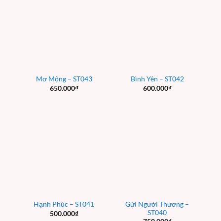
Mơ Mộng – ST043
Bình Yên – ST042
650.000
₫
600.000
₫
Gửi Người Thương –
Hạnh Phúc – ST041
ST040
500.000
₫