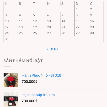
H
B
T
N
S
B
C
1
2
3
4
5
6
7
8
9
10
11
12
13
14
15
16
17
18
19
20
21
22
23
24
25
26
27
28
29
30
31
« Th10
SẢN PHẨM NỔI BẬT
Hạnh Phúc Nhỏ - ST018
700.000
₫
Hộp hoa sáp trái tim
700.000
₫