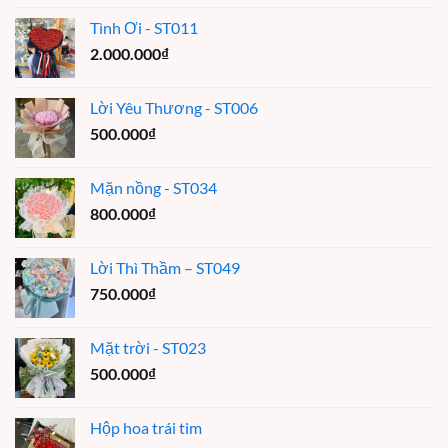
Tình Ơi - ST011
2.000.000
₫
Lời Yêu Thương - ST006
500.000
₫
Mặn nồng - ST034
800.000
₫
Lời Thì Thầm – ST049
750.000
₫
Mặt trời - ST023
500.000
₫
Hộp hoa trái tim