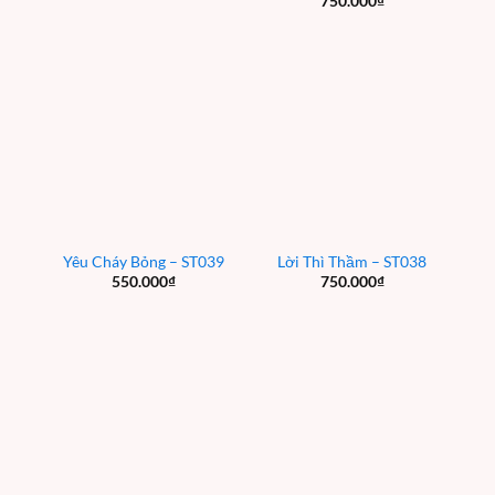
750.000
₫
Yêu Cháy Bỏng – ST039
Lời Thì Thầm – ST038
550.000
₫
750.000
₫