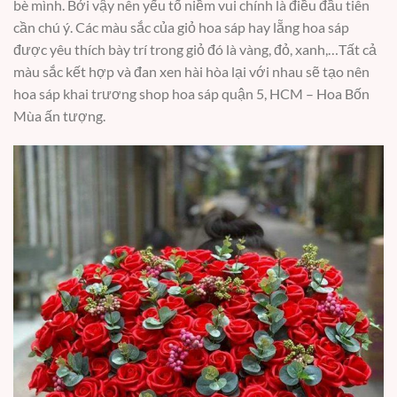
bè mình. Bởi vậy nên yếu tố niềm vui chính là điều đầu tiên
cần chú ý. Các màu sắc của giỏ hoa sáp hay lẵng hoa sáp
được yêu thích bày trí trong giỏ đó là vàng, đỏ, xanh,…Tất cả
màu sắc kết hợp và đan xen hài hòa lại với nhau sẽ tạo nên
hoa sáp khai trương shop hoa sáp quận 5, HCM – Hoa Bốn
Mùa ấn tượng.