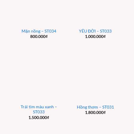
Mặn nồng – ST034
YÊU ĐỜI – ST033
800.000
₫
1.000.000
₫
Trái tim màu xanh –
Hồng thơm – ST031
ST033
1.800.000
₫
1.500.000
₫