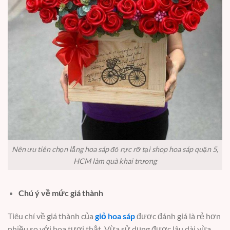
Nên ưu tiên chọn lẵng hoa sáp đỏ rực rỡ tại shop hoa sáp quận 5,
HCM làm quà khai trương
Chú ý về mức giá thành
Tiêu chí về giá thành của
giỏ hoa sáp
được đánh giá là rẻ hơn
nhiều so với hoa tươi thật. Vừa sử dụng được lâu dài vừa