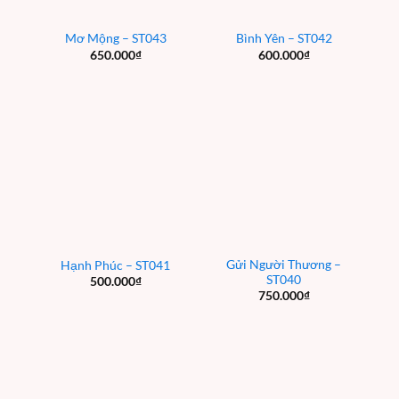
Mơ Mộng – ST043
Bình Yên – ST042
650.000
₫
600.000
₫
Gửi Người Thương –
Hạnh Phúc – ST041
ST040
500.000
₫
750.000
₫