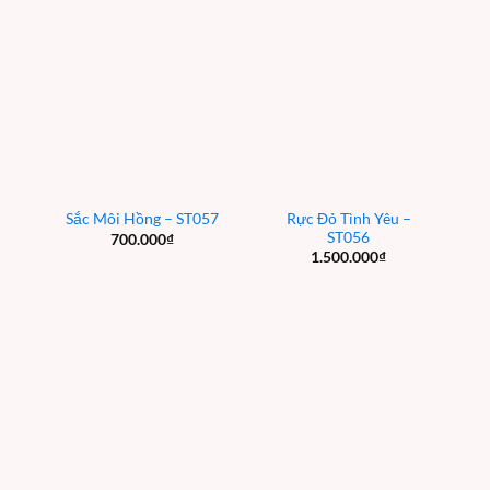
Rực Đỏ Tình Yêu –
Sắc Môi Hồng – ST057
ST056
700.000
₫
1.500.000
₫