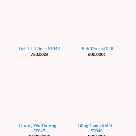
Lời Thì Thầm – ST049
Bình Yên – ST048
750.000
₫
600.000
₫
Hương Yêu Thương –
Hồng Thanh Khiết –
ST047
ST046