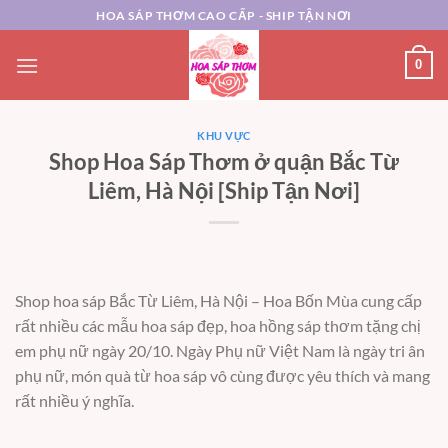
Chuyển
HOA SÁP THƠM CAO CẤP - SHIP TẬN NƠI
đến
nội
0
dung
KHU VỰC
Shop Hoa Sáp Thơm ở quận Bắc Từ
Liêm, Hà Nội [Ship Tận Nơi]
Shop hoa sáp Bắc Từ Liêm, Hà Nội – Hoa Bốn Mùa
cung cấp
rất nhiều các mẫu hoa sáp đẹp, hoa hồng sáp thơm tặng chị
em phụ nữ ngày 20/10. Ngày Phụ nữ Việt Nam là ngày tri ân
phụ nữ, món quà từ hoa sáp vô cùng được yêu thích và mang
rất nhiều ý nghĩa.