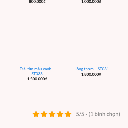
800.000
₫
1.000.000
₫
Trái tim màu xanh –
Hồng thơm – ST031
ST033
1.800.000
₫
1.500.000
₫
5/5 - (1 bình chọn)