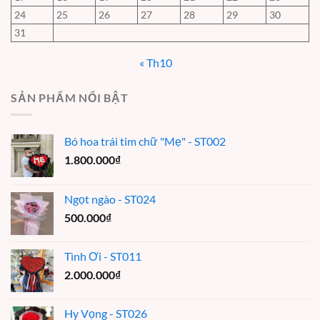
24
25
26
27
28
29
30
31
« Th10
SẢN PHẨM NỔI BẬT
Bó hoa trái tim chữ "Mẹ" - ST002
1.800.000
₫
Ngọt ngào - ST024
500.000
₫
Tình Ơi - ST011
2.000.000
₫
Hy Vọng - ST026