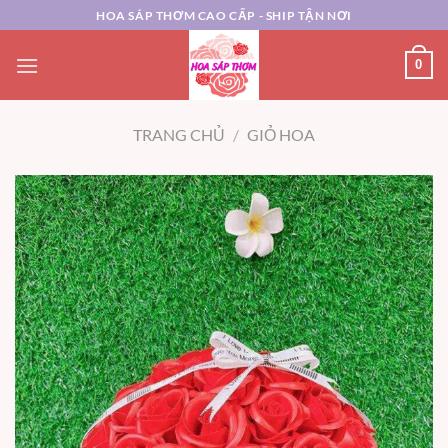
Chuyển
HOA SÁP THƠM CAO CẤP - SHIP TẬN NƠI
đến
nội
0
dung
TRANG CHỦ
/
GIỎ HOA