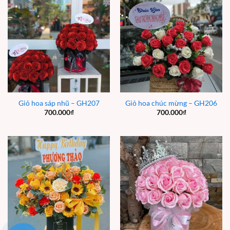
Giỏ hoa sáp nhũ – GH207
Giỏ hoa chúc mừng – GH206
700.000
₫
700.000
₫