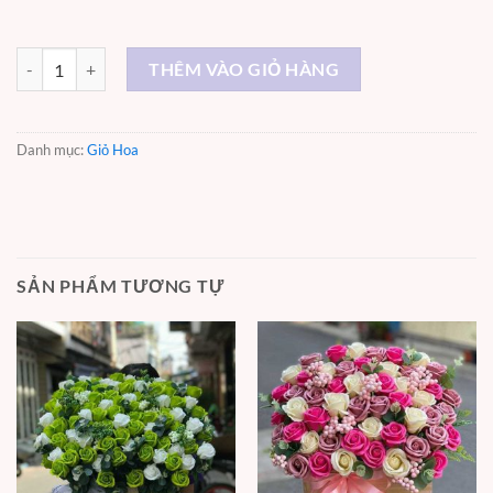
Giỏ hoa sáp thơm - GH212 số lượng
THÊM VÀO GIỎ HÀNG
Danh mục:
Giỏ Hoa
SẢN PHẨM TƯƠNG TỰ