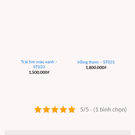
Trái tim màu xanh –
Hồng thơm – ST031
ST033
1.800.000
₫
1.500.000
₫
5/5 - (1 bình chọn)