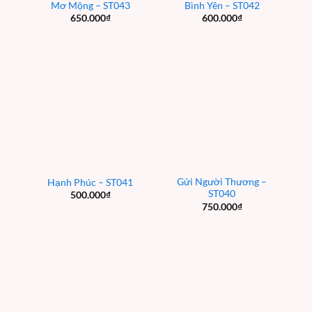
Mơ Mộng – ST043
Bình Yên – ST042
650.000
₫
600.000
₫
Gửi Người Thương –
Hạnh Phúc – ST041
ST040
500.000
₫
750.000
₫