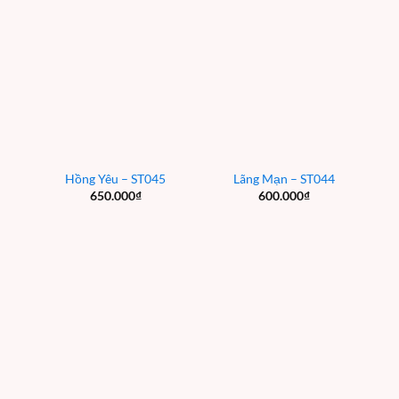
Hồng Yêu – ST045
Lãng Mạn – ST044
650.000
₫
600.000
₫