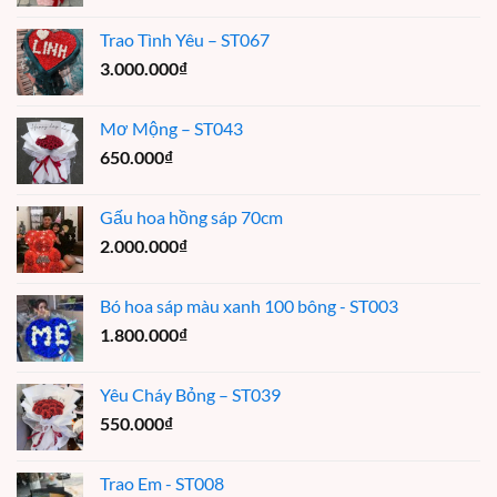
Trao Tình Yêu – ST067
3.000.000
₫
Mơ Mộng – ST043
650.000
₫
Gấu hoa hồng sáp 70cm
2.000.000
₫
Bó hoa sáp màu xanh 100 bông - ST003
1.800.000
₫
Yêu Cháy Bỏng – ST039
550.000
₫
Trao Em - ST008