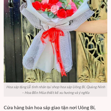
Hoa sáp tặng Lễ tình nhân tại shop hoa sáp Uông Bí, Quảng Ninh
– Hoa Bốn Mùa thiết kế xu hướng và ý nghĩa
Cửa hàng bán hoa sáp giao tận nơi Uông Bí,