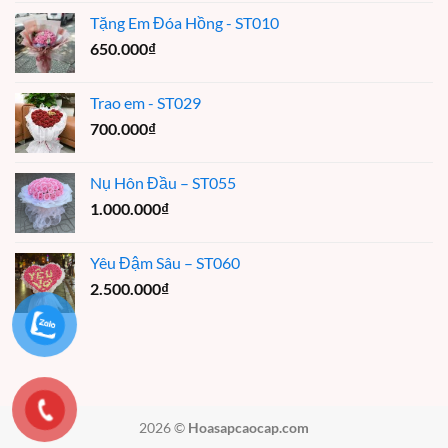
Tặng Em Đóa Hồng - ST010
650.000
₫
Trao em - ST029
700.000
₫
Nụ Hôn Đầu – ST055
1.000.000
₫
Yêu Đậm Sâu – ST060
2.500.000
₫
2026 ©
Hoasapcaocap.com