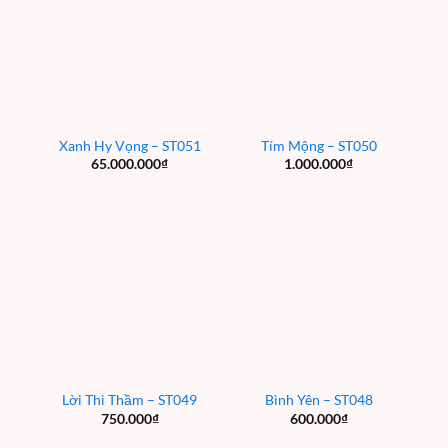
Xanh Hy Vọng – ST051
Tím Mộng – ST050
65.000.000
₫
1.000.000
₫
Lời Thì Thầm – ST049
Bình Yên – ST048
750.000
₫
600.000
₫