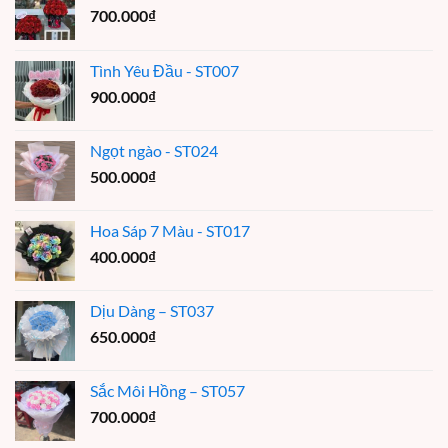
700.000
₫
Tình Yêu Đầu - ST007
900.000
₫
Ngọt ngào - ST024
500.000
₫
Hoa Sáp 7 Màu - ST017
400.000
₫
Dịu Dàng – ST037
650.000
₫
Sắc Môi Hồng – ST057
700.000
₫