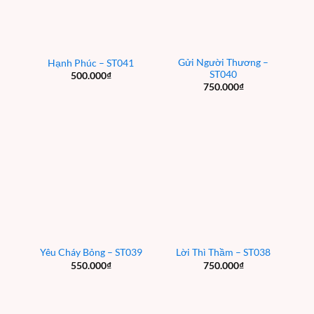
Gửi Người Thương –
Hạnh Phúc – ST041
ST040
500.000
₫
750.000
₫
Yêu Cháy Bỏng – ST039
Lời Thì Thầm – ST038
550.000
₫
750.000
₫