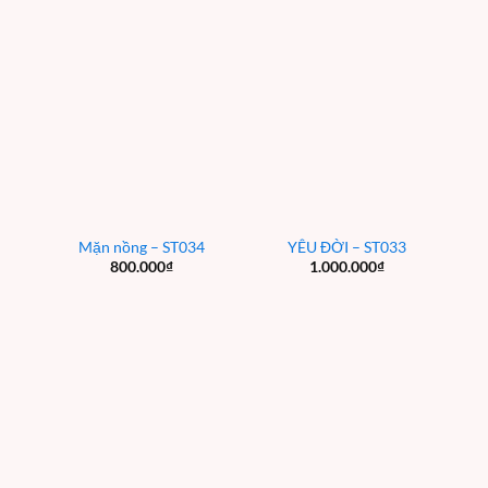
Mặn nồng – ST034
YÊU ĐỜI – ST033
800.000
₫
1.000.000
₫