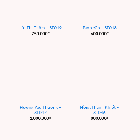
Lời Thì Thầm – ST049
Bình Yên – ST048
750.000
₫
600.000
₫
Hương Yêu Thương –
Hồng Thanh Khiết –
ST047
ST046
1.000.000
₫
800.000
₫