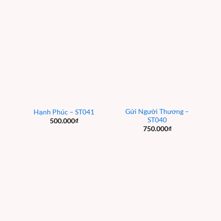
Gửi Người Thương –
Hạnh Phúc – ST041
ST040
500.000
₫
750.000
₫