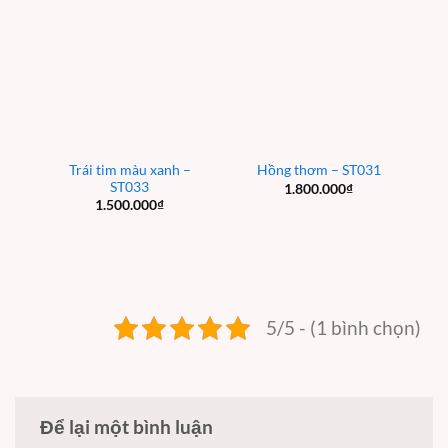
Trái tim màu xanh –
Hồng thơm – ST031
ST033
1.800.000
₫
1.500.000
₫
5/5 - (1 bình chọn)
Để lại một bình luận