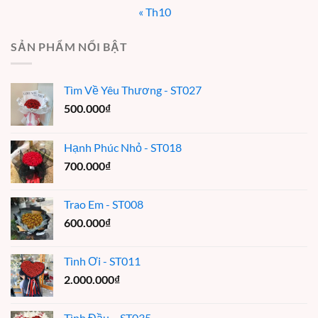
« Th10
SẢN PHẨM NỔI BẬT
Tìm Về Yêu Thương - ST027
500.000
₫
Hạnh Phúc Nhỏ - ST018
700.000
₫
Trao Em - ST008
600.000
₫
Tình Ơi - ST011
2.000.000
₫
Tình Đầu – ST035