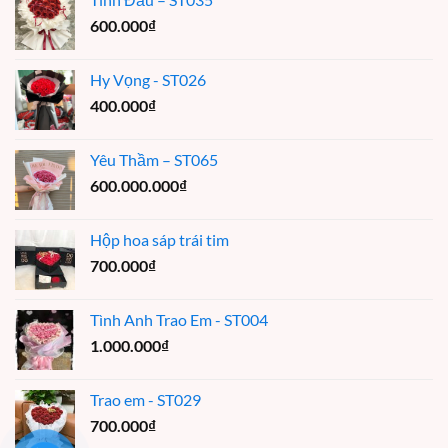
600.000
₫
Hy Vọng - ST026
400.000
₫
Yêu Thầm – ST065
600.000.000
₫
Hộp hoa sáp trái tim
700.000
₫
Tình Anh Trao Em - ST004
1.000.000
₫
Trao em - ST029
700.000
₫