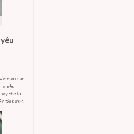
 yêu
i sắc màu đan
i nhiều
thay cho lời
ền tải được.