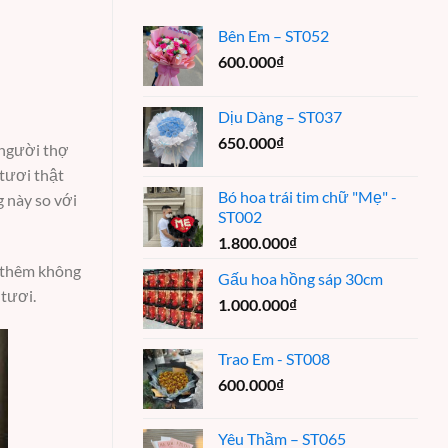
Bên Em – ST052
600.000
₫
Dịu Dàng – ST037
650.000
₫
 người thợ
 tươi thật
Bó hoa trái tim chữ "Mẹ" -
 này so với
ST002
1.800.000
₫
o thêm không
Gấu hoa hồng sáp 30cm
 tươi.
1.000.000
₫
Trao Em - ST008
600.000
₫
Yêu Thầm – ST065