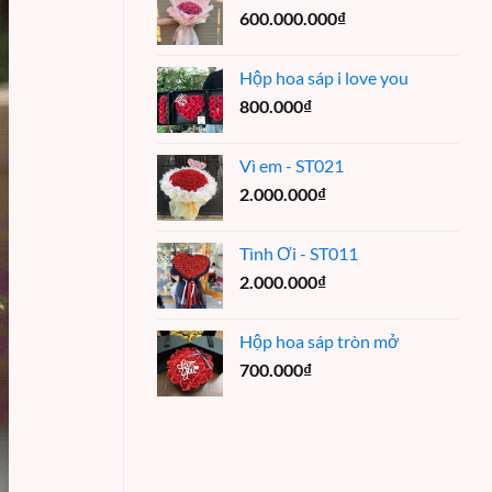
600.000.000
₫
Hộp hoa sáp i love you
800.000
₫
Vì em - ST021
2.000.000
₫
Tình Ơi - ST011
2.000.000
₫
Hộp hoa sáp tròn mở
700.000
₫