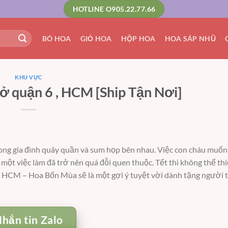
HOTLINE O905.22.77.66
BÓ HOA
GIỎ HOA
HỘP HOA
HOA SÁP NHŨ
KHU VỰC
 quận 6 , HCM [Ship Tận Nơi]
n trong gia đình quây quần và sum họp bên nhau. Việc con cháu muố
 một việc làm đã trở nên quá đỗi quen thuộc. Tết thì không thể th
, HCM –
Hoa Bốn Mùa sẽ là một gợi ý tuyệt vời dành tặng người t
hắn tin Zalo