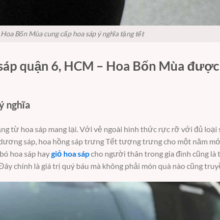
Hoa Bốn Mùa cung cấp hoa sáp ý nghĩa tặng tết
 sáp quận 6, HCM – Hoa Bốn Mùa được
ý nghĩa
ặng từ hoa sáp mang lại. Với vẻ ngoài hình thức rực rỡ với đủ loạ
dương sáp, hoa hồng sáp trưng Tết tượng trưng cho một năm mớ
 bó hoa sáp hay
giỏ hoa sáp
cho người thân trong gia đình cũng là 
. Đây chính là giá trị quý báu mà không phải món quà nào cũng truy