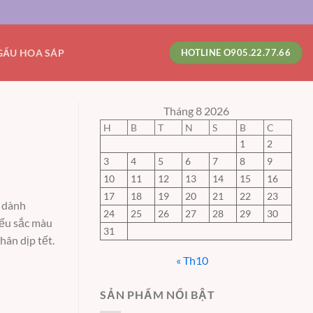
GẤU HOA SÁP
HOTLINE O905.22.77.66
Tháng 8 2026
H
B
T
N
S
B
C
1
2
3
4
5
6
7
8
9
10
11
12
13
14
15
16
17
18
19
20
21
22
23
n dành
24
25
26
27
28
29
30
iếu sắc màu
31
hân dịp tết.
« Th10
SẢN PHẨM NỔI BẬT