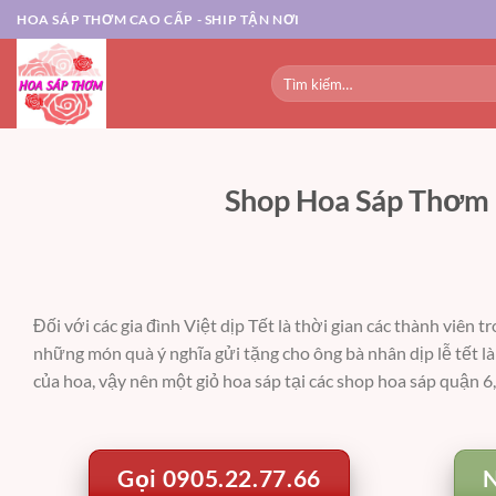
Chuyển
HOA SÁP THƠM CAO CẤP - SHIP TẬN NƠI
đến
nội
Tìm
dung
kiếm:
Shop Hoa Sáp Thơm ở
Đối với các gia đình Việt dịp Tết là thời gian các thành viê
những món quà ý nghĩa gửi tặng cho ông bà nhân dịp lễ tết là
của hoa, vậy nên một giỏ hoa sáp tại các
shop hoa sáp quận 6
Gọi 0905.22.77.66
N