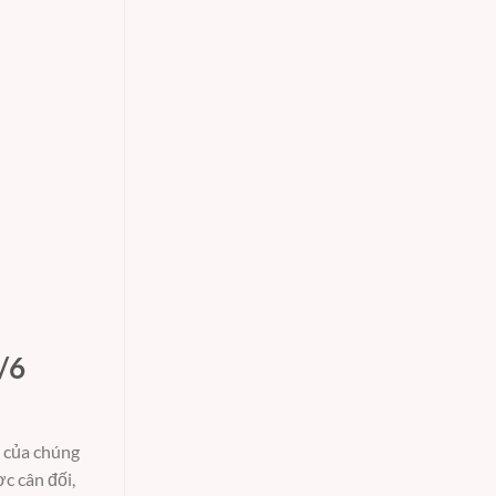
/6
 của chúng
c cân đối,