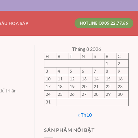
GẤU HOA SÁP
HOTLINE O905.22.77.66
Tháng 8 2026
H
B
T
N
S
B
C
1
2
3
4
5
6
7
8
9
10
11
12
13
14
15
16
17
18
19
20
21
22
23
ể tri ân
24
25
26
27
28
29
30
31
« Th10
SẢN PHẨM NỔI BẬT