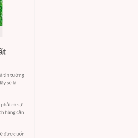
ất
à tin tưởng
ây sẽ là
 phải có sự
ách hàng cần
 sẽ được uốn