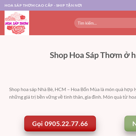
Chuyển
HOA SÁP THƠM CAO CẤP - SHIP TẬN NƠI
đến
nội
Tìm
dung
kiếm:
Shop Hoa Sáp Thơm ở h
Shop hoa sáp Nhà Bè, HCM – Hoa Bốn Mùa
là món quà hợp lý
những giá trị bền vững về tình thân, gia đình. Món quà từ ho
Gọi 0905.22.77.66
N