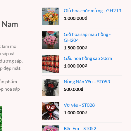
Giỏ hoa chúc mừng - GH213
1.000.000
₫
t Nam
Giỏ hoa sáp màu hồng -
GH204
c làm mô
1.500.000
₫
u sáp xà
Gấu hoa hồng sáp 30cm
 dương sáp,
1.000.000
₫
áp đẹp mắt.
Nồng Nàn Yêu – ST053
 sản phẩm
op hoa sáp
500.000
₫
Vợ yêu - ST028
1.000.000
₫
Bên Em – ST052