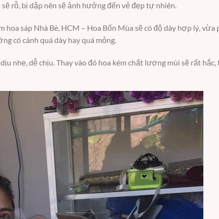
 sẽ rỗ, bị dập nên sẽ ảnh hưởng đến vẻ đẹp tự nhiên.
ệm hoa sáp Nhà Bè, HCM – Hoa Bốn Mùa sẽ có độ dày hợp lý, vừa 
ường có cánh quá dày hay quá mỏng.
 nhẹ, dễ chịu. Thay vào đó hoa kém chất lượng mùi sẽ rất hắc, t