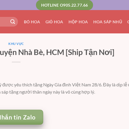
HOTLINE O905.22.77.66
BÓ HOA
GIỎ HOA
HỘP HOA
HOA SÁP NHŨ
KHU VỰC
uyện Nhà Bè, HCM [Ship Tận Nơi]
 được yêu thích tặng Ngày Gia đình Việt Nam 28/6. Đây là dịp lễ đ
a sáp tặng người thân ngày này là vô cùng hợp lý.
hắn tin Zalo