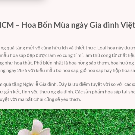
 HCM – Hoa Bốn Mùa ngày Gia đình Việ
g quà tặng mới vô cùng hữu ích và thiết thực. Loại hoa này đượ
mẫu hoa sáp đẹp được làm vô cùng tỉ mỉ, làm thủ công từ chất liệ
g như hoa thật. Phổ biến nhất là hoa hồng sáp thơm, hoa hướng
ặng ngày 28/6 với kiểu mẫu bó hoa sáp, giỏ hoa sáp hay hộp hoa s
m quà tặng Ngày lễ Gia đình. Đây là ưu điểm tuyệt vời so với các
ự gắn kết, tình yêu thương gia đình.
Các sản phẩm hoa sáp tại sh
ệt vời mà bất cứ ai cũng sẽ yêu thích.