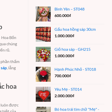
Bình Yên – ST048
600.000
₫
p
Gấu hoa hồng sáp 30cm
1.000.000
₫
 – Hoa Bốn
 qua chúng
Giỏ hoa sáp - GH215
ến rũ.
1.000.000
₫
m phần thẩm
 sáp
, lẵng
Hạnh Phúc Nhỏ - ST018
700.000
₫
ắc hoa
Yêu Mẹ - ST014
2.000.000
₫
 luôn được
Bó hoa trái tim chữ "Mẹ" -
g biệt của