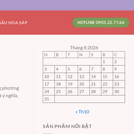
GẤU HOA SÁP
HOTLINE O905.22.77.66
Tháng 8 2026
H
B
T
N
S
B
C
1
2
3
4
5
6
7
8
9
10
11
12
13
14
15
16
17
18
19
20
21
22
23
ng phương
24
25
26
27
28
29
30
 ý nghĩa,
31
« Th10
SẢN PHẨM NỔI BẬT