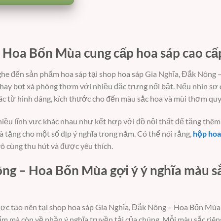
– Hoa Bốn Mùa cung cấp hoa sáp cao cấ
 nghe đến sản phẩm hoa sáp tại shop hoa sáp Gia Nghĩa, Đắk Nông
hay bọt xà phòng thơm với nhiều đặc trưng nổi bật. Nếu nhìn sơ
 xác từ hình dáng, kích thước cho đến màu sắc hoa và mùi thơm quy
nhiều lĩnh vực khác nhau như kết hợp với đồ nội thất để tăng thê
uà tặng cho một số dịp ý nghĩa trong năm. Có thể nói rằng,
hộp hoa
ô cùng thu hút và được yêu thích.
ng – Hoa Bốn Mùa gợi ý ý nghĩa màu s
c tạo nên tại shop hoa sáp Gia Nghĩa, Đắk Nông – Hoa Bốn Mùa
m mà còn về phần ý nghĩa truyền tải của chúng. Mỗi màu sắc riên