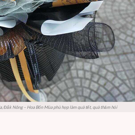
ĩa, Đắk Nông – Hoa Bốn Mùa phù hợp làm quà tết, quà thăm hỏi