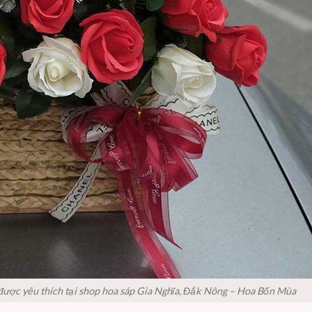
 được yêu thích tại shop hoa sáp Gia Nghĩa, Đắk Nông – Hoa Bốn Mùa