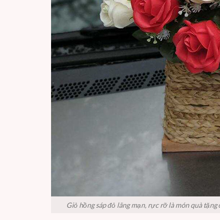
Giỏ hồng sáp đỏ lãng mạn, rực rỡ là món quà tặng