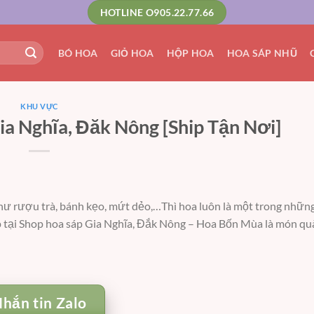
HOTLINE O905.22.77.66
BÓ HOA
GIỎ HOA
HỘP HOA
HOA SÁP NHŨ
KHU VỰC
a Nghĩa, Đăk Nông [Ship Tận Nơi]
hư rượu trà, bánh kẹo, mứt dẻo,…Thì hoa luôn là một trong nhữ
p tại Shop hoa sáp Gia Nghĩa, Đắk Nông – Hoa Bốn Mùa là món quà
hắn tin Zalo