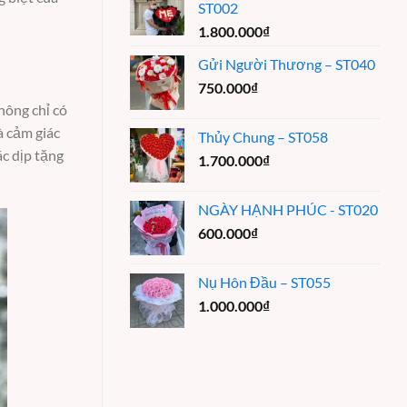
ST002
1.800.000
₫
Gửi Người Thương – ST040
750.000
₫
hông chỉ có
à cảm giác
Thủy Chung – ST058
c dịp tặng
1.700.000
₫
NGÀY HẠNH PHÚC - ST020
600.000
₫
Nụ Hôn Đầu – ST055
1.000.000
₫