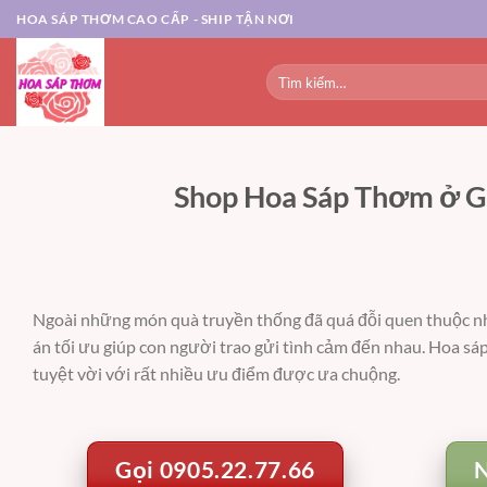
Chuyển
HOA SÁP THƠM CAO CẤP - SHIP TẬN NƠI
đến
nội
Tìm
dung
kiếm:
Shop Hoa Sáp Thơm ở Gi
Ngoài những món quà truyền thống đã quá đỗi quen thuộc n
án tối ưu giúp con người trao gửi tình cảm đến nhau. Hoa sá
tuyệt vời với rất nhiều ưu điểm được ưa chuộng.
Gọi 0905.22.77.66
N