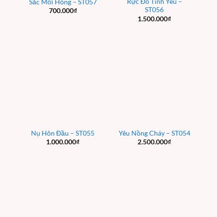
Rực Đỏ Tình Yêu –
Sắc Môi Hồng – ST057
ST056
700.000
₫
1.500.000
₫
Nụ Hôn Đầu – ST055
Yêu Nồng Cháy – ST054
1.000.000
₫
2.500.000
₫