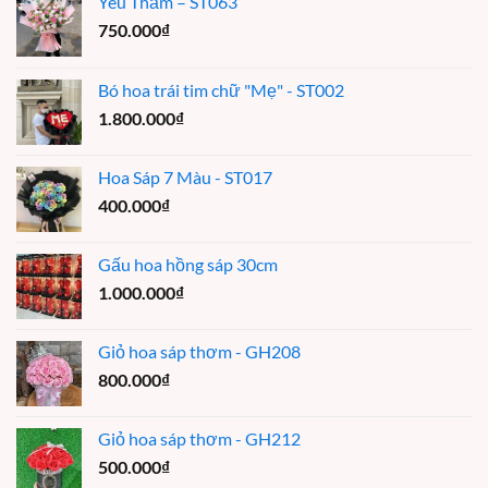
Yêu Thầm – ST063
750.000
₫
Bó hoa trái tim chữ "Mẹ" - ST002
1.800.000
₫
Hoa Sáp 7 Màu - ST017
400.000
₫
Gấu hoa hồng sáp 30cm
1.000.000
₫
Giỏ hoa sáp thơm - GH208
800.000
₫
Giỏ hoa sáp thơm - GH212
500.000
₫