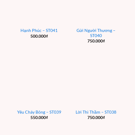
Gửi Người Thương –
Hạnh Phúc – ST041
ST040
500.000
₫
750.000
₫
Yêu Cháy Bỏng – ST039
Lời Thì Thầm – ST038
550.000
₫
750.000
₫