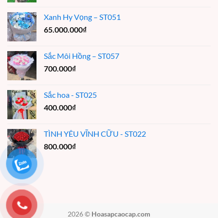
Xanh Hy Vọng – ST051
65.000.000
₫
Sắc Môi Hồng – ST057
700.000
₫
Sắc hoa - ST025
400.000
₫
TÌNH YÊU VĨNH CỮU - ST022
800.000
₫
2026 ©
Hoasapcaocap.com