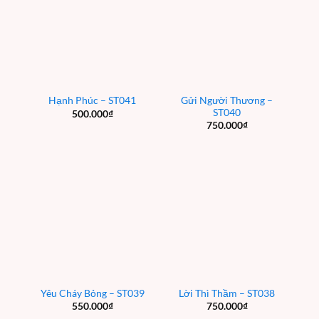
Gửi Người Thương –
Hạnh Phúc – ST041
ST040
500.000
₫
750.000
₫
Yêu Cháy Bỏng – ST039
Lời Thì Thầm – ST038
550.000
₫
750.000
₫