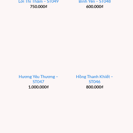
Lời Thì Thầm – ST049
Bình Yên – ST048
750.000
₫
600.000
₫
Hương Yêu Thương –
Hồng Thanh Khiết –
ST047
ST046
1.000.000
₫
800.000
₫