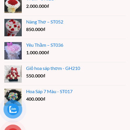
2.000.000
₫
Nàng Thơ – ST052
850.000
₫
Yêu Thầm – ST036
1.000.000
₫
Giỏ hoa sáp thơm - GH210
550.000
₫
Hoa Sáp 7 Màu - ST017
400.000
₫