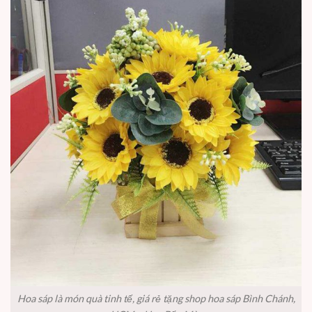
Hoa sáp là món quà tinh tế, giá rẻ tặng shop hoa sáp Bình Chánh,