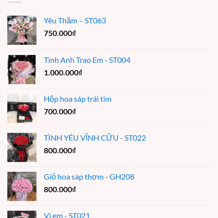
Yêu Thầm – ST063
750.000
₫
Tình Anh Trao Em - ST004
1.000.000
₫
Hộp hoa sáp trái tim
700.000
₫
TÌNH YÊU VĨNH CỮU - ST022
800.000
₫
Giỏ hoa sáp thơm - GH208
800.000
₫
Vì em - ST021