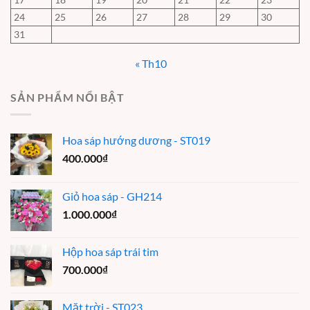
24
25
26
27
28
29
30
31
« Th10
SẢN PHẨM NỔI BẬT
Hoa sáp hướng dương - ST019
400.000
₫
Giỏ hoa sáp - GH214
1.000.000
₫
Hộp hoa sáp trái tim
700.000
₫
Mặt trời - ST023