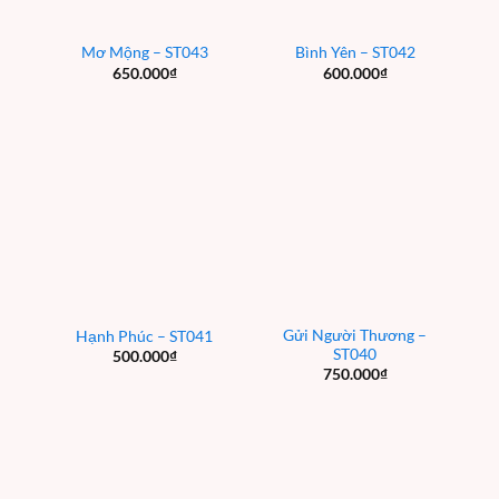
Mơ Mộng – ST043
Bình Yên – ST042
650.000
₫
600.000
₫
Gửi Người Thương –
Hạnh Phúc – ST041
ST040
500.000
₫
750.000
₫