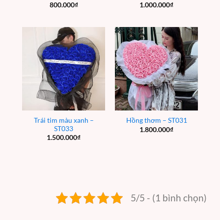
800.000
₫
1.000.000
₫
Trái tim màu xanh –
Hồng thơm – ST031
ST033
1.800.000
₫
1.500.000
₫
5/5 - (1 bình chọn)