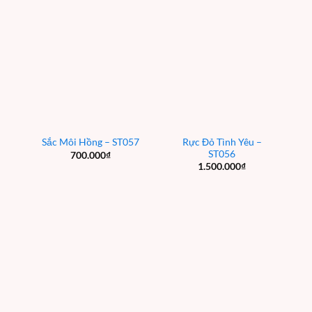
Rực Đỏ Tình Yêu –
Sắc Môi Hồng – ST057
ST056
700.000
₫
1.500.000
₫