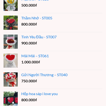
500.000
₫
Thầm Nhớ - ST005
800.000
₫
Tình Yêu Đầu - ST007
900.000
₫
Mãi Mãi – ST061
1.000.000
₫
Gửi Người Thương – ST040
750.000
₫
Hộp hoa sáp i love you
800.000
₫