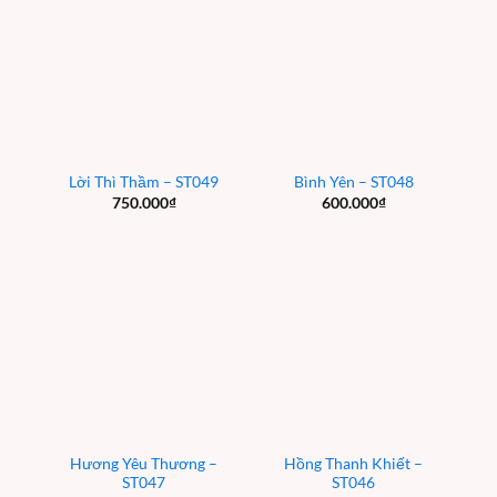
Lời Thì Thầm – ST049
Bình Yên – ST048
750.000
₫
600.000
₫
Hương Yêu Thương –
Hồng Thanh Khiết –
ST047
ST046