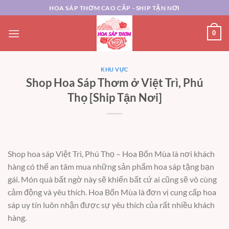
Chuyển
HOA SÁP THƠM CAO CẤP - SHIP TẬN NƠI
đến
nội
0
dung
KHU VỰC
Shop Hoa Sáp Thơm ở Việt Trì, Phú
Thọ [Ship Tận Nơi]
Shop hoa sáp Việt Trì, Phú Thọ – Hoa Bốn Mùa là nơi khách
hàng có thể an tâm mua những sản phẩm hoa sáp tặng bạn
gái. Món quà bất ngờ này sẽ khiến bất cứ ai cũng sẽ vô cùng
cảm động và yêu thích. Hoa Bốn Mùa là đơn vị cung cấp hoa
sáp uy tín luôn nhận được sự yêu thích của rất nhiều khách
hàng.