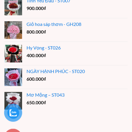
Tình Yêu Đầu - ST007
900.000
₫
Giỏ hoa sáp thơm - GH208
800.000
₫
Hy Vọng - ST026
400.000
₫
NGÀY HẠNH PHÚC - ST020
600.000
₫
Mơ Mộng – ST043
650.000
₫