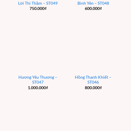
Lời Thì Thầm – ST049
Bình Yên – ST048
750.000
₫
600.000
₫
Hương Yêu Thương –
Hồng Thanh Khiết –
ST047
ST046
1.000.000
₫
800.000
₫