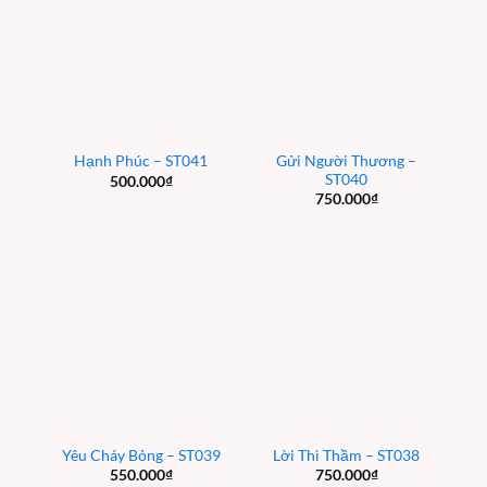
Gửi Người Thương –
Hạnh Phúc – ST041
ST040
500.000
₫
750.000
₫
Yêu Cháy Bỏng – ST039
Lời Thì Thầm – ST038
550.000
₫
750.000
₫