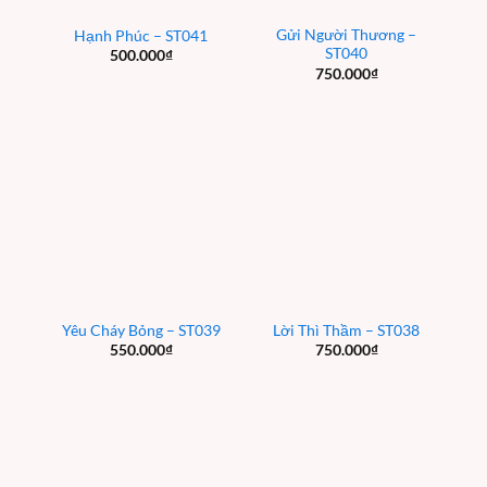
Gửi Người Thương –
Hạnh Phúc – ST041
ST040
500.000
₫
750.000
₫
Yêu Cháy Bỏng – ST039
Lời Thì Thầm – ST038
550.000
₫
750.000
₫