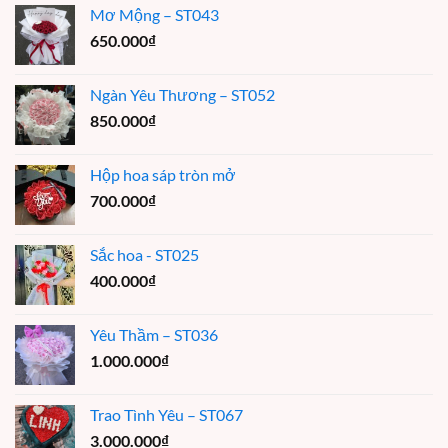
Mơ Mộng – ST043
650.000
₫
Ngàn Yêu Thương – ST052
850.000
₫
Hộp hoa sáp tròn mở
700.000
₫
Sắc hoa - ST025
400.000
₫
Yêu Thầm – ST036
1.000.000
₫
Trao Tình Yêu – ST067
3.000.000
₫