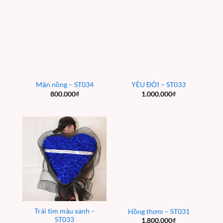
Mặn nồng – ST034
YÊU ĐỜI – ST033
800.000
₫
1.000.000
₫
Trái tim màu xanh –
Hồng thơm – ST031
ST033
1.800.000
₫