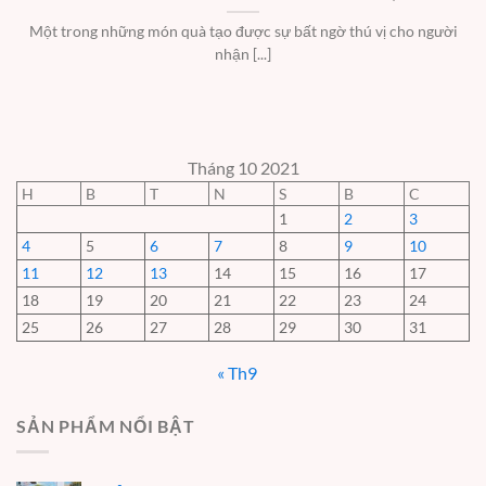
Một trong những món quà tạo được sự bất ngờ thú vị cho người
nhận [...]
Tháng 10 2021
H
B
T
N
S
B
C
1
2
3
4
5
6
7
8
9
10
11
12
13
14
15
16
17
18
19
20
21
22
23
24
25
26
27
28
29
30
31
« Th9
SẢN PHẨM NỔI BẬT