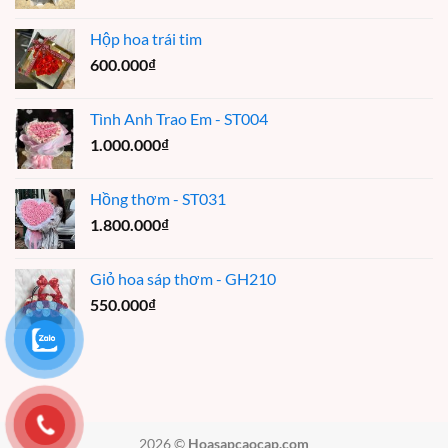
Hộp hoa trái tim
600.000
₫
Tình Anh Trao Em - ST004
1.000.000
₫
Hồng thơm - ST031
1.800.000
₫
Giỏ hoa sáp thơm - GH210
550.000
₫
2026 ©
Hoasapcaocap.com