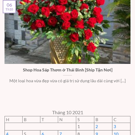
06
Th10
Shop Hoa Sáp Thơm ở Thái Bình [Ship Tận Nơi]
Một loại hoa vừa đẹp vừa có giá trị sử dụng lâu dài cùng với [...]
Tháng 10 2021
H
B
T
N
S
B
C
1
2
3
4
5
6
7
8
9
10