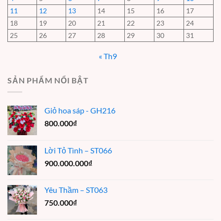
11
12
13
14
15
16
17
18
19
20
21
22
23
24
25
26
27
28
29
30
31
« Th9
SẢN PHẨM NỔI BẬT
Giỏ hoa sáp - GH216
800.000
₫
Lời Tỏ Tình – ST066
900.000.000
₫
Yêu Thầm – ST063
750.000
₫