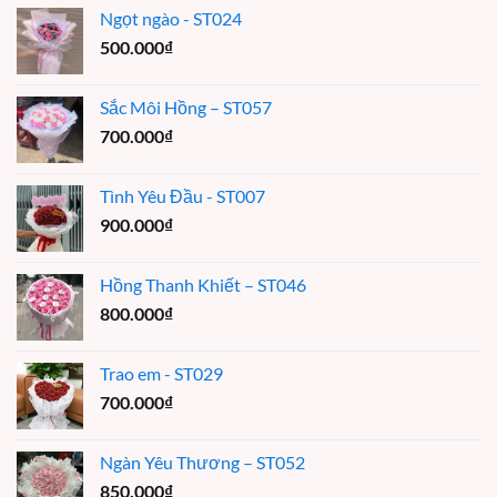
Ngọt ngào - ST024
500.000
₫
Sắc Môi Hồng – ST057
700.000
₫
Tình Yêu Đầu - ST007
900.000
₫
Hồng Thanh Khiết – ST046
800.000
₫
Trao em - ST029
700.000
₫
Ngàn Yêu Thương – ST052
850.000
₫